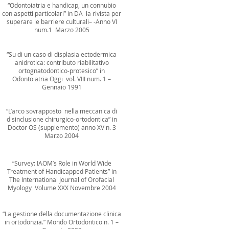
“Odontoiatria e handicap, un connubio
con aspetti particolari” in DA la rivista per
superare le barriere culturali– -Anno VI
num.1 Marzo 2005
“Su di un caso di displasia ectodermica
anidrotica: contributo riabilitativo
ortognatodontico-protesico” in
Odontoiatria Oggi vol. VIII num. 1 –
Gennaio 1991
“L’arco sovrapposto nella meccanica di
disinclusione chirurgico-ortodontica” in
Doctor OS (supplemento) anno XV n. 3
Marzo 2004
“Survey: IAOM’s Role in World Wide
Treatment of Handicapped Patients” in
The International Journal of Orofacial
Myology Volume XXX Novembre 2004
“La gestione della documentazione clinica
in ortodonzia.” Mondo Ortodontico n. 1 –