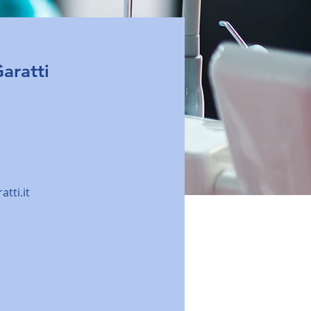
aratti
tti.it